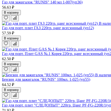
Газ для зажигалок "RUNIS" 140 мл 1-007(уп36)
56.63 ₽
В корзину
В нал
Газ для порт. плит ГАЗ 220гр. цанг всесзонный (уп12)
57.59 ₽
В корзину
Газ для порт. Плит GAS №.1 Корея 220гр. цанг всесзонный (уп
62.50 ₽
В корзину
В налич
Бензин для зажигалок "RUNIS" 100мл. 1-025 (уп55)
64.52 ₽
В корзину
Газ для порт. плит "СЛЕДОПЫТ" 220гр. Цанг PF-FG-220R/1(уп
71.92 ₽