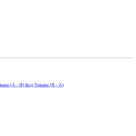
вара (А - Я)
Код Товара (Я - А)