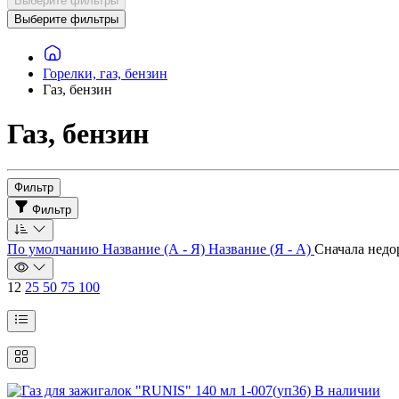
Выберите фильтры
Выберите фильтры
Горелки, газ, бензин
Газ, бензин
Газ, бензин
Фильтр
Фильтр
По умолчанию
Название (А - Я)
Название (Я - А)
Сначала нед
12
25
50
75
100
В наличии