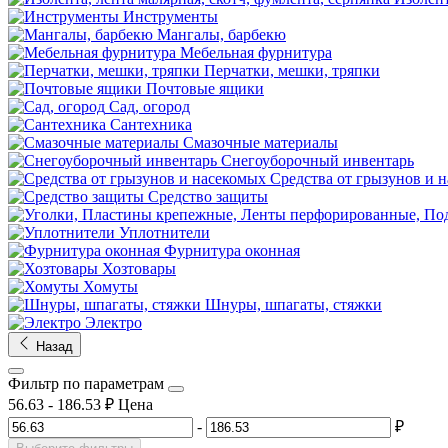
Инструменты
Мангалы, барбекю
Мебельная фурнитура
Перчатки, мешки, тряпки
Почтовые ящики
Сад, огород
Сантехника
Смазочные материалы
Снегоуборочный инвентарь
Средства от грызунов и 
Средство защиты
Уплотнители
Фурнитура оконная
Хозтовары
Хомуты
Шнуры, шпагаты, стяжки
Электро
Назад
Фильтр по параметрам
56.63
-
186.53
₽
Цена
-
₽