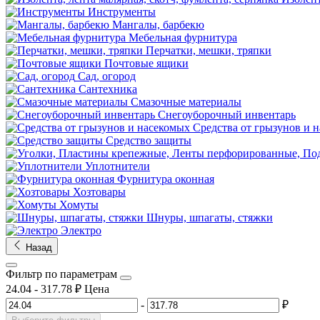
Инструменты
Мангалы, барбекю
Мебельная фурнитура
Перчатки, мешки, тряпки
Почтовые ящики
Сад, огород
Сантехника
Смазочные материалы
Снегоуборочный инвентарь
Средства от грызунов и 
Средство защиты
Уплотнители
Фурнитура оконная
Хозтовары
Хомуты
Шнуры, шпагаты, стяжки
Электро
Назад
Фильтр по параметрам
24.04
-
317.78
₽
Цена
-
₽