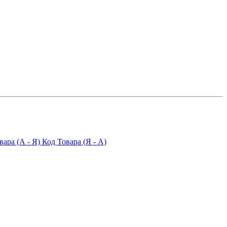
вара (А - Я)
Код Товара (Я - А)