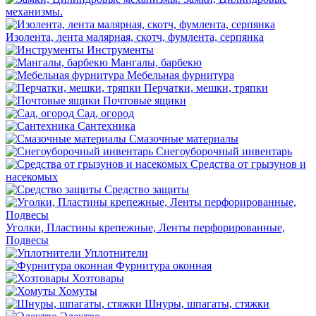
механизмы.
Изолента, лента малярная, скотч, фумлента, серпянка
Инструменты
Мангалы, барбекю
Мебельная фурнитура
Перчатки, мешки, тряпки
Почтовые ящики
Сад, огород
Сантехника
Смазочные материалы
Снегоуборочный инвентарь
Средства от грызунов и
насекомых
Средство защиты
Уголки, Пластины крепежные, Ленты перфорированные,
Подвесы
Уплотнители
Фурнитура оконная
Хозтовары
Хомуты
Шнуры, шпагаты, стяжки