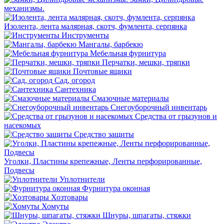
механизмы.
Изолента, лента малярная, скотч, фумлента, серпянка
Инструменты
Мангалы, барбекю
Мебельная фурнитура
Перчатки, мешки, тряпки
Почтовые ящики
Сад, огород
Сантехника
Смазочные материалы
Снегоуборочный инвентарь
Средства от грызунов и
насекомых
Средство защиты
Уголки, Пластины крепежные, Ленты перфорированные,
Подвесы
Уплотнители
Фурнитура оконная
Хозтовары
Хомуты
Шнуры, шпагаты, стяжки