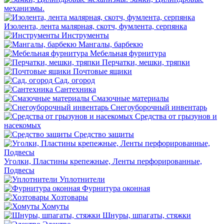
механизмы.
Изолента, лента малярная, скотч, фумлента, серпянка
Инструменты
Мангалы, барбекю
Мебельная фурнитура
Перчатки, мешки, тряпки
Почтовые ящики
Сад, огород
Сантехника
Смазочные материалы
Снегоуборочный инвентарь
Средства от грызунов и
насекомых
Средство защиты
Уголки, Пластины крепежные, Ленты перфорированные,
Подвесы
Уплотнители
Фурнитура оконная
Хозтовары
Хомуты
Шнуры, шпагаты, стяжки