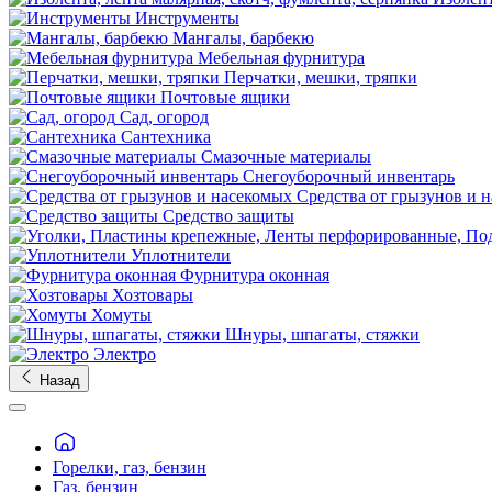
Инструменты
Мангалы, барбекю
Мебельная фурнитура
Перчатки, мешки, тряпки
Почтовые ящики
Сад, огород
Сантехника
Смазочные материалы
Снегоуборочный инвентарь
Средства от грызунов и 
Средство защиты
Уплотнители
Фурнитура оконная
Хозтовары
Хомуты
Шнуры, шпагаты, стяжки
Электро
Назад
Горелки, газ, бензин
Газ, бензин