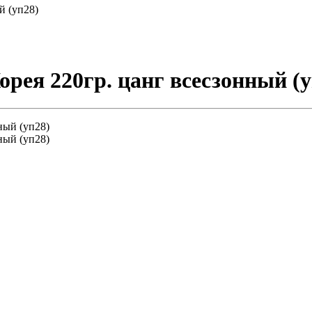
й (уп28)
орея 220гр. цанг всесзонный (у