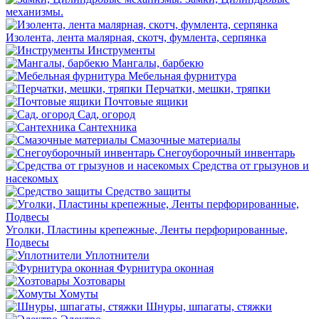
механизмы.
Изолента, лента малярная, скотч, фумлента, серпянка
Инструменты
Мангалы, барбекю
Мебельная фурнитура
Перчатки, мешки, тряпки
Почтовые ящики
Сад, огород
Сантехника
Смазочные материалы
Снегоуборочный инвентарь
Средства от грызунов и
насекомых
Средство защиты
Уголки, Пластины крепежные, Ленты перфорированные,
Подвесы
Уплотнители
Фурнитура оконная
Хозтовары
Хомуты
Шнуры, шпагаты, стяжки