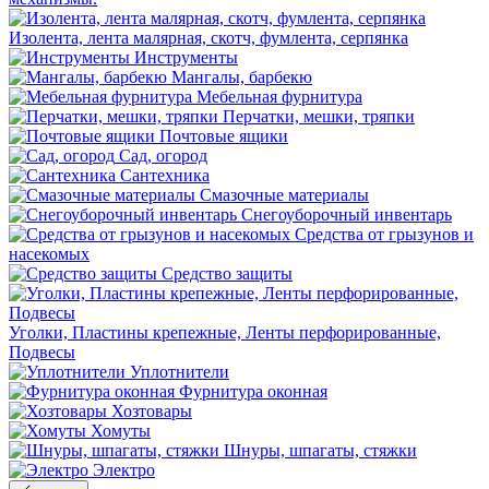
Изолента, лента малярная, скотч, фумлента, серпянка
Инструменты
Мангалы, барбекю
Мебельная фурнитура
Перчатки, мешки, тряпки
Почтовые ящики
Сад, огород
Сантехника
Смазочные материалы
Снегоуборочный инвентарь
Средства от грызунов и
насекомых
Средство защиты
Уголки, Пластины крепежные, Ленты перфорированные,
Подвесы
Уплотнители
Фурнитура оконная
Хозтовары
Хомуты
Шнуры, шпагаты, стяжки
Электро