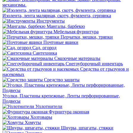
механизмы.
Изолента, лента малярная, скотч, фумлента, серпянка
Инструменты
Мангалы, барбекю
Мебельная фурнитура
Перчатки, мешки, тряпки
Почтовые ящики
Сад, огород
Сантехника
Смазочные материалы
Снегоуборочный инвентарь
Средства от грызунов и
насекомых
Средство защиты
Уголки, Пластины крепежные, Ленты перфорированные,
Подвесы
Уплотнители
Фурнитура оконная
Хозтовары
Хомуты
Шнуры, шпагаты, стяжки