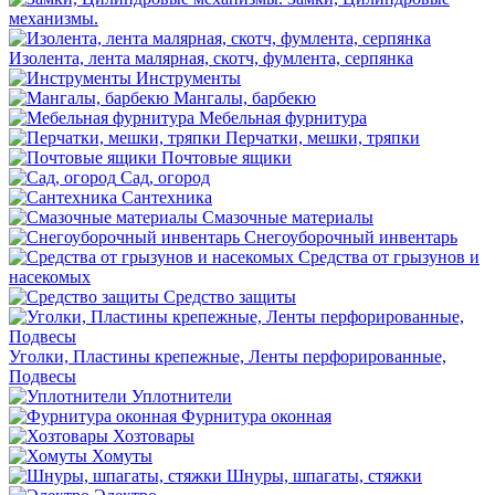
механизмы.
Изолента, лента малярная, скотч, фумлента, серпянка
Инструменты
Мангалы, барбекю
Мебельная фурнитура
Перчатки, мешки, тряпки
Почтовые ящики
Сад, огород
Сантехника
Смазочные материалы
Снегоуборочный инвентарь
Средства от грызунов и
насекомых
Средство защиты
Уголки, Пластины крепежные, Ленты перфорированные,
Подвесы
Уплотнители
Фурнитура оконная
Хозтовары
Хомуты
Шнуры, шпагаты, стяжки