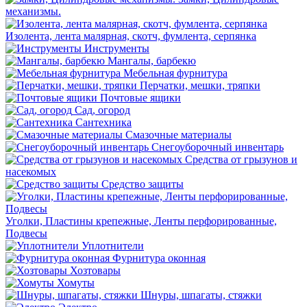
механизмы.
Изолента, лента малярная, скотч, фумлента, серпянка
Инструменты
Мангалы, барбекю
Мебельная фурнитура
Перчатки, мешки, тряпки
Почтовые ящики
Сад, огород
Сантехника
Смазочные материалы
Снегоуборочный инвентарь
Средства от грызунов и
насекомых
Средство защиты
Уголки, Пластины крепежные, Ленты перфорированные,
Подвесы
Уплотнители
Фурнитура оконная
Хозтовары
Хомуты
Шнуры, шпагаты, стяжки