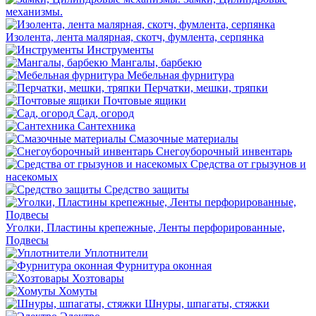
механизмы.
Изолента, лента малярная, скотч, фумлента, серпянка
Инструменты
Мангалы, барбекю
Мебельная фурнитура
Перчатки, мешки, тряпки
Почтовые ящики
Сад, огород
Сантехника
Смазочные материалы
Снегоуборочный инвентарь
Средства от грызунов и
насекомых
Средство защиты
Уголки, Пластины крепежные, Ленты перфорированные,
Подвесы
Уплотнители
Фурнитура оконная
Хозтовары
Хомуты
Шнуры, шпагаты, стяжки