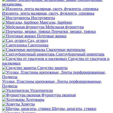
механизмы.
Изолента, лента малярная, скотч, фумлента, серпянка
Инструменты
Мангалы, барбекю
Мебельная фурнитура
Перчатки, мешки, тряпки
Почтовые ящики
Сад, огород
Сантехника
Смазочные материалы
Снегоуборочный инвентарь
Средства от грызунов и
насекомых
Средство защиты
Уголки, Пластины крепежные, Ленты перфорированные,
Подвесы
Уплотнители
Фурнитура оконная
Хозтовары
Хомуты
Шнуры, шпагаты, стяжки