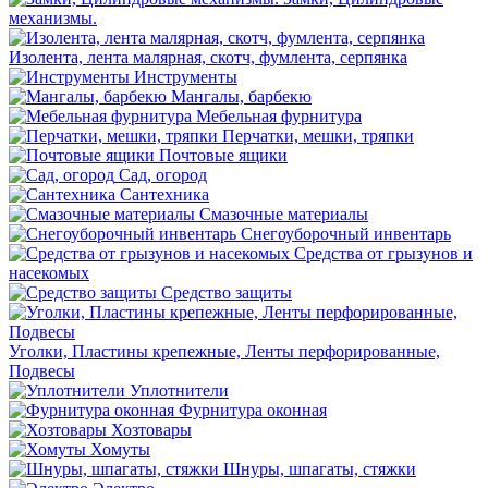
механизмы.
Изолента, лента малярная, скотч, фумлента, серпянка
Инструменты
Мангалы, барбекю
Мебельная фурнитура
Перчатки, мешки, тряпки
Почтовые ящики
Сад, огород
Сантехника
Смазочные материалы
Снегоуборочный инвентарь
Средства от грызунов и
насекомых
Средство защиты
Уголки, Пластины крепежные, Ленты перфорированные,
Подвесы
Уплотнители
Фурнитура оконная
Хозтовары
Хомуты
Шнуры, шпагаты, стяжки