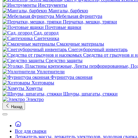
Инструменты
Мангалы, барбекю
Мебельная фурнитура
Перчатки, мешки, тряпки
Почтовые ящики
Сад, огород
Сантехника
Смазочные материалы
Снегоуборочный инвентарь
Средства от грызунов и 
Средство защиты
Уплотнители
Фурнитура оконная
Хозтовары
Хомуты
Шнуры, шпагаты, стяжки
Электро
Назад
Все для сварки
Держатель массы, держатель электродов, холодная сварка