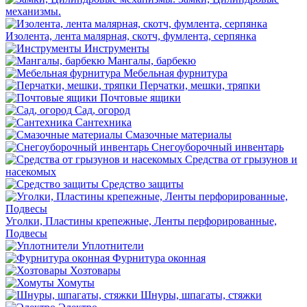
механизмы.
Изолента, лента малярная, скотч, фумлента, серпянка
Инструменты
Мангалы, барбекю
Мебельная фурнитура
Перчатки, мешки, тряпки
Почтовые ящики
Сад, огород
Сантехника
Смазочные материалы
Снегоуборочный инвентарь
Средства от грызунов и
насекомых
Средство защиты
Уголки, Пластины крепежные, Ленты перфорированные,
Подвесы
Уплотнители
Фурнитура оконная
Хозтовары
Хомуты
Шнуры, шпагаты, стяжки