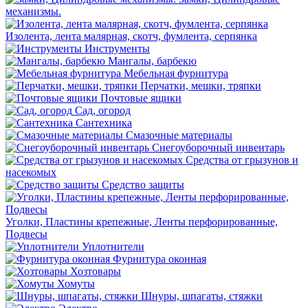
механизмы.
Изолента, лента малярная, скотч, фумлента, серпянка
Инструменты
Мангалы, барбекю
Мебельная фурнитура
Перчатки, мешки, тряпки
Почтовые ящики
Сад, огород
Сантехника
Смазочные материалы
Снегоуборочный инвентарь
Средства от грызунов и
насекомых
Средство защиты
Уголки, Пластины крепежные, Ленты перфорированные,
Подвесы
Уплотнители
Фурнитура оконная
Хозтовары
Хомуты
Шнуры, шпагаты, стяжки