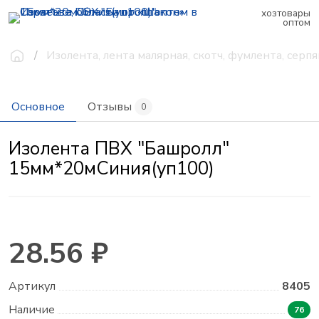
хозтовары
оптом
Изолента, лента малярная, скотч, фумлента, серп
Основное
Отзывы
0
Изолента ПВХ "Башролл"
15мм*20мСиния(уп100)
28.56 ₽
Артикул
8405
Наличие
76