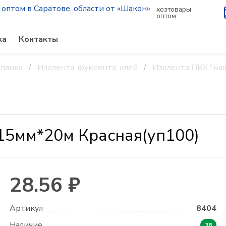
хозтовары
оптом
ка
Контакты
рпянка
Изолента, фумлента, клей
Изолента ПВХ "Ба
15мм*20м Красная(уп100)
28.56 ₽
Артикул
8404
Наличие
38