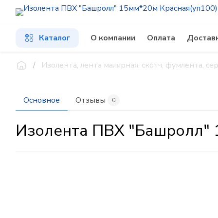
Каталог
О компании
Оплата
Достав
Изолента, лента малярная, скотч, фумлента, се
Основное
Отзывы
0
Изолента ПВХ "Башролл" 