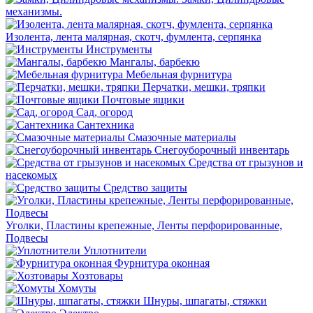
механизмы.
Изолента, лента малярная, скотч, фумлента, серпянка
Инструменты
Мангалы, барбекю
Мебельная фурнитура
Перчатки, мешки, тряпки
Почтовые ящики
Сад, огород
Сантехника
Смазочные материалы
Снегоуборочный инвентарь
Средства от грызунов и
насекомых
Средство защиты
Уголки, Пластины крепежные, Ленты перфорированные,
Подвесы
Уплотнители
Фурнитура оконная
Хозтовары
Хомуты
Шнуры, шпагаты, стяжки