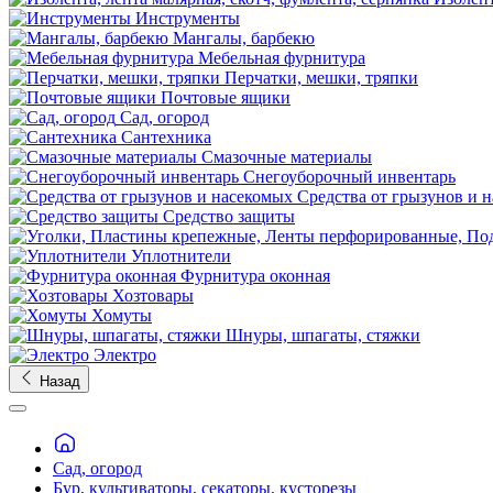
Инструменты
Мангалы, барбекю
Мебельная фурнитура
Перчатки, мешки, тряпки
Почтовые ящики
Сад, огород
Сантехника
Смазочные материалы
Снегоуборочный инвентарь
Средства от грызунов и 
Средство защиты
Уплотнители
Фурнитура оконная
Хозтовары
Хомуты
Шнуры, шпагаты, стяжки
Электро
Назад
Сад, огород
Бур, культиваторы, секаторы, кусторезы