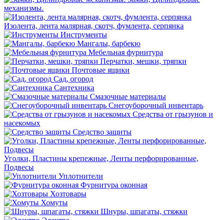
механизмы.
Изолента, лента малярная, скотч, фумлента, серпянка
Инструменты
Мангалы, барбекю
Мебельная фурнитура
Перчатки, мешки, тряпки
Почтовые ящики
Сад, огород
Сантехника
Смазочные материалы
Снегоуборочный инвентарь
Средства от грызунов и
насекомых
Средство защиты
Уголки, Пластины крепежные, Ленты перфорированные,
Подвесы
Уплотнители
Фурнитура оконная
Хозтовары
Хомуты
Шнуры, шпагаты, стяжки