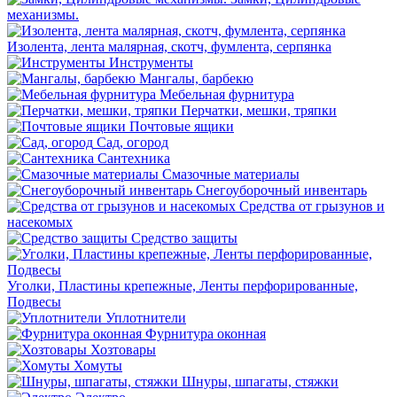
механизмы.
Изолента, лента малярная, скотч, фумлента, серпянка
Инструменты
Мангалы, барбекю
Мебельная фурнитура
Перчатки, мешки, тряпки
Почтовые ящики
Сад, огород
Сантехника
Смазочные материалы
Снегоуборочный инвентарь
Средства от грызунов и
насекомых
Средство защиты
Уголки, Пластины крепежные, Ленты перфорированные,
Подвесы
Уплотнители
Фурнитура оконная
Хозтовары
Хомуты
Шнуры, шпагаты, стяжки