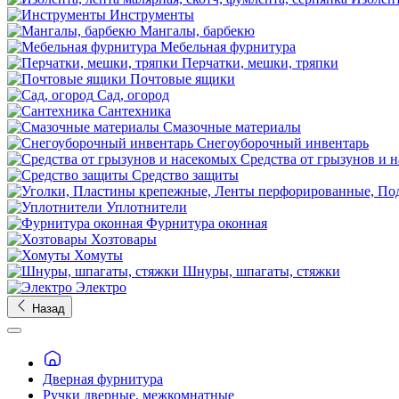
Инструменты
Мангалы, барбекю
Мебельная фурнитура
Перчатки, мешки, тряпки
Почтовые ящики
Сад, огород
Сантехника
Смазочные материалы
Снегоуборочный инвентарь
Средства от грызунов и 
Средство защиты
Уплотнители
Фурнитура оконная
Хозтовары
Хомуты
Шнуры, шпагаты, стяжки
Электро
Назад
Дверная фурнитура
Ручки дверные, межкомнатные