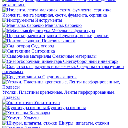
механизмы.
Изолента, лента малярная, скотч, фумлента, серпянка
Инструменты
Мангалы, барбекю
Мебельная фурнитура
Перчатки, мешки, тряпки
Почтовые ящики
Сад, огород
Сантехника
Смазочные материалы
Снегоуборочный инвентарь
Средства от грызунов и
насекомых
Средство защиты
Уголки, Пластины крепежные, Ленты перфорированные,
Подвесы
Уплотнители
Фурнитура оконная
Хозтовары
Хомуты
Шнуры, шпагаты, стяжки