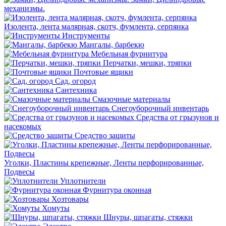
механизмы.
Изолента, лента малярная, скотч, фумлента, серпянка
Инструменты
Мангалы, барбекю
Мебельная фурнитура
Перчатки, мешки, тряпки
Почтовые ящики
Сад, огород
Сантехника
Смазочные материалы
Снегоуборочный инвентарь
Средства от грызунов и
насекомых
Средство защиты
Уголки, Пластины крепежные, Ленты перфорированные,
Подвесы
Уплотнители
Фурнитура оконная
Хозтовары
Хомуты
Шнуры, шпагаты, стяжки