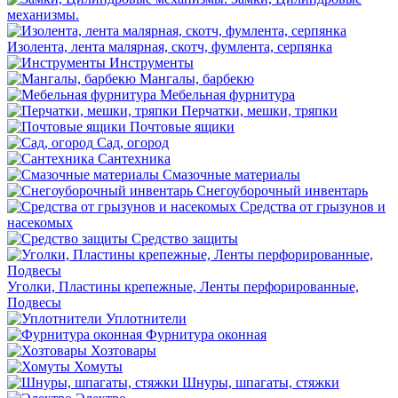
механизмы.
Изолента, лента малярная, скотч, фумлента, серпянка
Инструменты
Мангалы, барбекю
Мебельная фурнитура
Перчатки, мешки, тряпки
Почтовые ящики
Сад, огород
Сантехника
Смазочные материалы
Снегоуборочный инвентарь
Средства от грызунов и
насекомых
Средство защиты
Уголки, Пластины крепежные, Ленты перфорированные,
Подвесы
Уплотнители
Фурнитура оконная
Хозтовары
Хомуты
Шнуры, шпагаты, стяжки