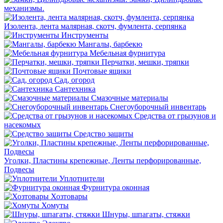
механизмы.
Изолента, лента малярная, скотч, фумлента, серпянка
Инструменты
Мангалы, барбекю
Мебельная фурнитура
Перчатки, мешки, тряпки
Почтовые ящики
Сад, огород
Сантехника
Смазочные материалы
Снегоуборочный инвентарь
Средства от грызунов и
насекомых
Средство защиты
Уголки, Пластины крепежные, Ленты перфорированные,
Подвесы
Уплотнители
Фурнитура оконная
Хозтовары
Хомуты
Шнуры, шпагаты, стяжки