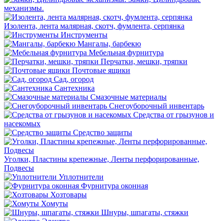
механизмы.
Изолента, лента малярная, скотч, фумлента, серпянка
Инструменты
Мангалы, барбекю
Мебельная фурнитура
Перчатки, мешки, тряпки
Почтовые ящики
Сад, огород
Сантехника
Смазочные материалы
Снегоуборочный инвентарь
Средства от грызунов и
насекомых
Средство защиты
Уголки, Пластины крепежные, Ленты перфорированные,
Подвесы
Уплотнители
Фурнитура оконная
Хозтовары
Хомуты
Шнуры, шпагаты, стяжки