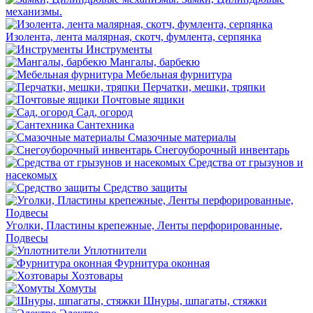
механизмы.
Изолента, лента малярная, скотч, фумлента, серпянка
Инструменты
Мангалы, барбекю
Мебельная фурнитура
Перчатки, мешки, тряпки
Почтовые ящики
Сад, огород
Сантехника
Смазочные материалы
Снегоуборочный инвентарь
Средства от грызунов и
насекомых
Средство защиты
Уголки, Пластины крепежные, Ленты перфорированные,
Подвесы
Уплотнители
Фурнитура оконная
Хозтовары
Хомуты
Шнуры, шпагаты, стяжки