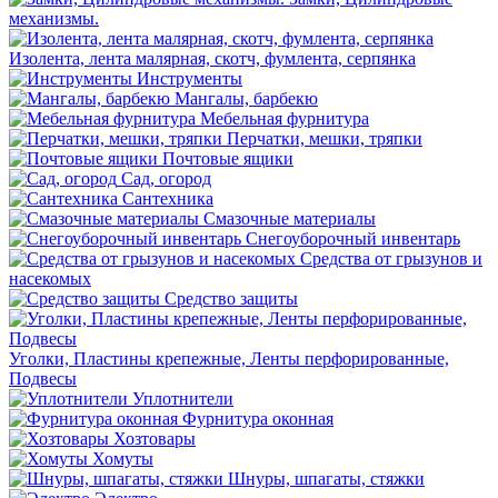
механизмы.
Изолента, лента малярная, скотч, фумлента, серпянка
Инструменты
Мангалы, барбекю
Мебельная фурнитура
Перчатки, мешки, тряпки
Почтовые ящики
Сад, огород
Сантехника
Смазочные материалы
Снегоуборочный инвентарь
Средства от грызунов и
насекомых
Средство защиты
Уголки, Пластины крепежные, Ленты перфорированные,
Подвесы
Уплотнители
Фурнитура оконная
Хозтовары
Хомуты
Шнуры, шпагаты, стяжки