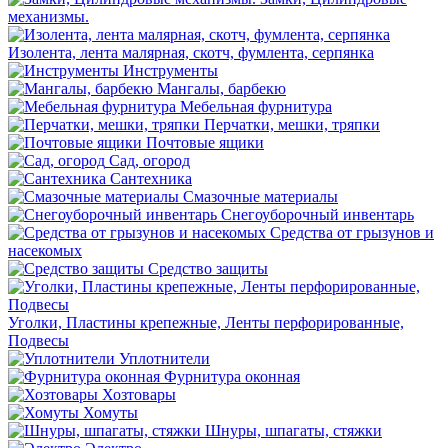
механизмы.
Изолента, лента малярная, скотч, фумлента, серпянка
Инструменты
Мангалы, барбекю
Мебельная фурнитура
Перчатки, мешки, тряпки
Почтовые ящики
Сад, огород
Сантехника
Смазочные материалы
Снегоуборочный инвентарь
Средства от грызунов и
насекомых
Средство защиты
Уголки, Пластины крепежные, Ленты перфорированные,
Подвесы
Уплотнители
Фурнитура оконная
Хозтовары
Хомуты
Шнуры, шпагаты, стяжки