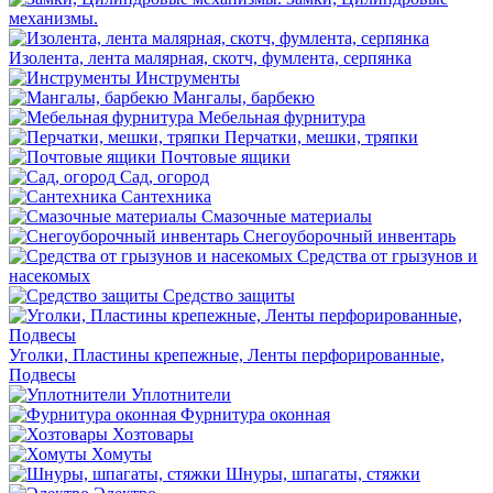
механизмы.
Изолента, лента малярная, скотч, фумлента, серпянка
Инструменты
Мангалы, барбекю
Мебельная фурнитура
Перчатки, мешки, тряпки
Почтовые ящики
Сад, огород
Сантехника
Смазочные материалы
Снегоуборочный инвентарь
Средства от грызунов и
насекомых
Средство защиты
Уголки, Пластины крепежные, Ленты перфорированные,
Подвесы
Уплотнители
Фурнитура оконная
Хозтовары
Хомуты
Шнуры, шпагаты, стяжки