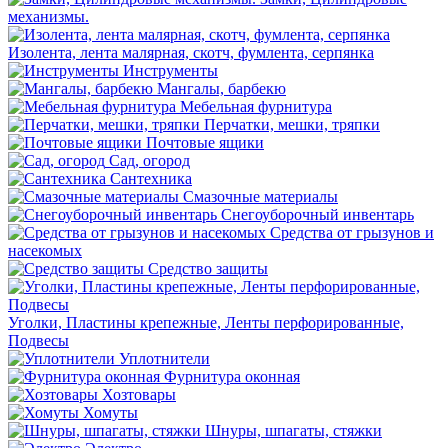
механизмы.
Изолента, лента малярная, скотч, фумлента, серпянка
Инструменты
Мангалы, барбекю
Мебельная фурнитура
Перчатки, мешки, тряпки
Почтовые ящики
Сад, огород
Сантехника
Смазочные материалы
Снегоуборочный инвентарь
Средства от грызунов и
насекомых
Средство защиты
Уголки, Пластины крепежные, Ленты перфорированные,
Подвесы
Уплотнители
Фурнитура оконная
Хозтовары
Хомуты
Шнуры, шпагаты, стяжки