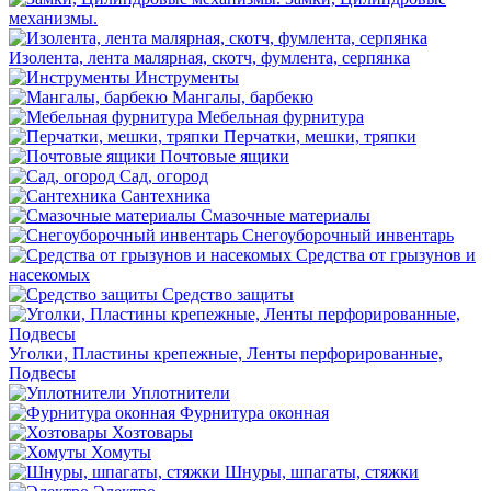
механизмы.
Изолента, лента малярная, скотч, фумлента, серпянка
Инструменты
Мангалы, барбекю
Мебельная фурнитура
Перчатки, мешки, тряпки
Почтовые ящики
Сад, огород
Сантехника
Смазочные материалы
Снегоуборочный инвентарь
Средства от грызунов и
насекомых
Средство защиты
Уголки, Пластины крепежные, Ленты перфорированные,
Подвесы
Уплотнители
Фурнитура оконная
Хозтовары
Хомуты
Шнуры, шпагаты, стяжки