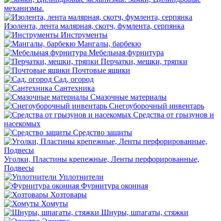
механизмы.
Изолента, лента малярная, скотч, фумлента, серпянка
Инструменты
Мангалы, барбекю
Мебельная фурнитура
Перчатки, мешки, тряпки
Почтовые ящики
Сад, огород
Сантехника
Смазочные материалы
Снегоуборочный инвентарь
Средства от грызунов и
насекомых
Средство защиты
Уголки, Пластины крепежные, Ленты перфорированные,
Подвесы
Уплотнители
Фурнитура оконная
Хозтовары
Хомуты
Шнуры, шпагаты, стяжки