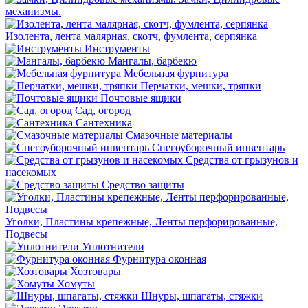
механизмы.
Изолента, лента малярная, скотч, фумлента, серпянка
Инструменты
Мангалы, барбекю
Мебельная фурнитура
Перчатки, мешки, тряпки
Почтовые ящики
Сад, огород
Сантехника
Смазочные материалы
Снегоуборочный инвентарь
Средства от грызунов и
насекомых
Средство защиты
Уголки, Пластины крепежные, Ленты перфорированные,
Подвесы
Уплотнители
Фурнитура оконная
Хозтовары
Хомуты
Шнуры, шпагаты, стяжки