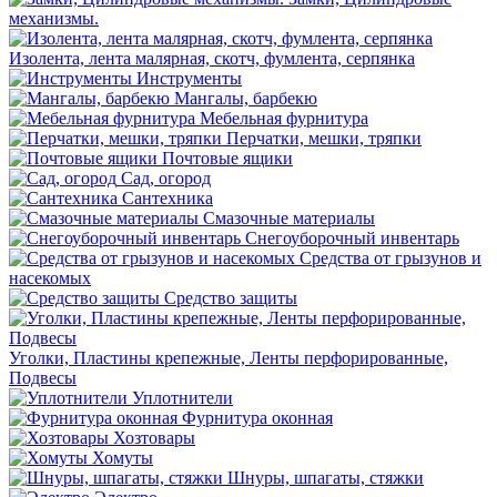
механизмы.
Изолента, лента малярная, скотч, фумлента, серпянка
Инструменты
Мангалы, барбекю
Мебельная фурнитура
Перчатки, мешки, тряпки
Почтовые ящики
Сад, огород
Сантехника
Смазочные материалы
Снегоуборочный инвентарь
Средства от грызунов и
насекомых
Средство защиты
Уголки, Пластины крепежные, Ленты перфорированные,
Подвесы
Уплотнители
Фурнитура оконная
Хозтовары
Хомуты
Шнуры, шпагаты, стяжки