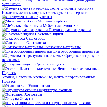
механизмы.
Изолента, лента малярная, скотч, фумлента, серпянка
Инструменты
Мангалы, барбекю
Мебельная фурнитура
Перчатки, мешки, тряпки
Почтовые ящики
Сад, огород
Сантехника
Смазочные материалы
Снегоуборочный инвентарь
Средства от грызунов и
насекомых
Средство защиты
Уголки, Пластины крепежные, Ленты перфорированные,
Подвесы
Уплотнители
Фурнитура оконная
Хозтовары
Хомуты
Шнуры, шпагаты, стяжки