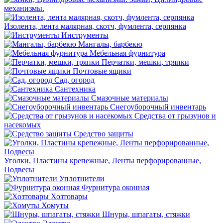
механизмы.
Изолента, лента малярная, скотч, фумлента, серпянка
Инструменты
Мангалы, барбекю
Мебельная фурнитура
Перчатки, мешки, тряпки
Почтовые ящики
Сад, огород
Сантехника
Смазочные материалы
Снегоуборочный инвентарь
Средства от грызунов и
насекомых
Средство защиты
Уголки, Пластины крепежные, Ленты перфорированные,
Подвесы
Уплотнители
Фурнитура оконная
Хозтовары
Хомуты
Шнуры, шпагаты, стяжки