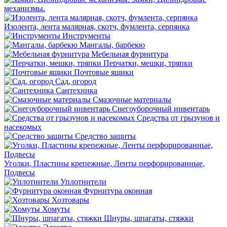
механизмы.
Изолента, лента малярная, скотч, фумлента, серпянка
Инструменты
Мангалы, барбекю
Мебельная фурнитура
Перчатки, мешки, тряпки
Почтовые ящики
Сад, огород
Сантехника
Смазочные материалы
Снегоуборочный инвентарь
Средства от грызунов и
насекомых
Средство защиты
Уголки, Пластины крепежные, Ленты перфорированные,
Подвесы
Уплотнители
Фурнитура оконная
Хозтовары
Хомуты
Шнуры, шпагаты, стяжки