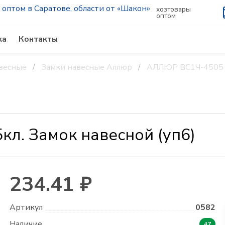
хозтовары
оптом
ка
Контакты
весные
Замки навесные Аллюр
АЛЛЮР ВС1Ч-4505 d
л. Замок навесной (уп6)
234.41 ₽
Артикул
0582
Наличие
47