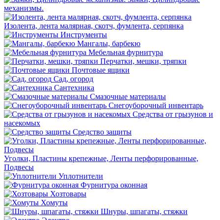
механизмы.
Изолента, лента малярная, скотч, фумлента, серпянка
Инструменты
Мангалы, барбекю
Мебельная фурнитура
Перчатки, мешки, тряпки
Почтовые ящики
Сад, огород
Сантехника
Смазочные материалы
Снегоуборочный инвентарь
Средства от грызунов и
насекомых
Средство защиты
Уголки, Пластины крепежные, Ленты перфорированные,
Подвесы
Уплотнители
Фурнитура оконная
Хозтовары
Хомуты
Шнуры, шпагаты, стяжки