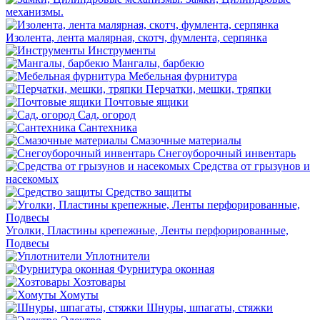
механизмы.
Изолента, лента малярная, скотч, фумлента, серпянка
Инструменты
Мангалы, барбекю
Мебельная фурнитура
Перчатки, мешки, тряпки
Почтовые ящики
Сад, огород
Сантехника
Смазочные материалы
Снегоуборочный инвентарь
Средства от грызунов и
насекомых
Средство защиты
Уголки, Пластины крепежные, Ленты перфорированные,
Подвесы
Уплотнители
Фурнитура оконная
Хозтовары
Хомуты
Шнуры, шпагаты, стяжки