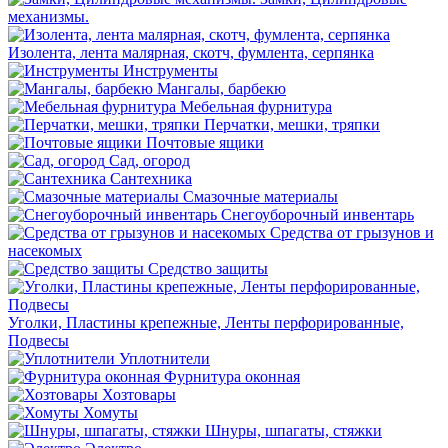
механизмы.
Изолента, лента малярная, скотч, фумлента, серпянка
Инструменты
Мангалы, барбекю
Мебельная фурнитура
Перчатки, мешки, тряпки
Почтовые ящики
Сад, огород
Сантехника
Смазочные материалы
Снегоуборочный инвентарь
Средства от грызунов и
насекомых
Средство защиты
Уголки, Пластины крепежные, Ленты перфорированные,
Подвесы
Уплотнители
Фурнитура оконная
Хозтовары
Хомуты
Шнуры, шпагаты, стяжки