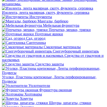
механизмы.
Изолента, лента малярная, скотч, фумлента, серпянка
Инструменты
Мангалы, барбекю
Мебельная фурнитура
Перчатки, мешки, тряпки
Почтовые ящики
Сад, огород
Сантехника
Смазочные материалы
Снегоуборочный инвентарь
Средства от грызунов и
насекомых
Средство защиты
Уголки, Пластины крепежные, Ленты перфорированные,
Подвесы
Уплотнители
Фурнитура оконная
Хозтовары
Хомуты
Шнуры, шпагаты, стяжки