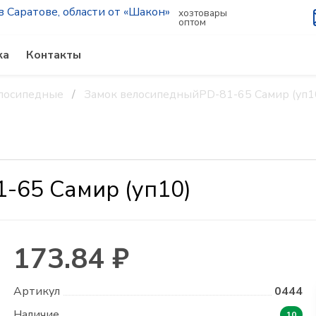
хозтовары
оптом
ка
Контакты
лосипедные
Замок велосипедныйPD-81-65 Самир (уп1
-65 Самир (уп10)
173.84 ₽
Артикул
0444
Наличие
10