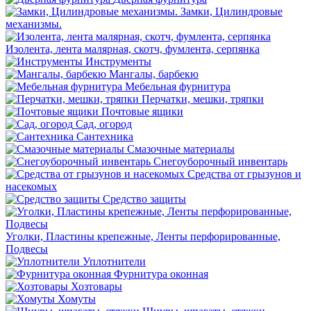
Замки, Цилиндровые
механизмы.
Изолента, лента малярная, скотч, фумлента, серпянка
Инструменты
Мангалы, барбекю
Мебельная фурнитура
Перчатки, мешки, тряпки
Почтовые ящики
Сад, огород
Сантехника
Смазочные материалы
Снегоуборочный инвентарь
Средства от грызунов и
насекомых
Средство защиты
Уголки, Пластины крепежные, Ленты перфорированные,
Подвесы
Уплотнители
Фурнитура оконная
Хозтовары
Хомуты