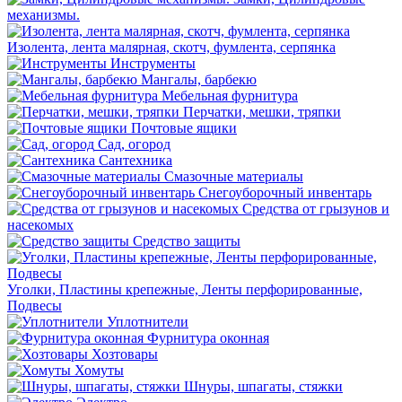
механизмы.
Изолента, лента малярная, скотч, фумлента, серпянка
Инструменты
Мангалы, барбекю
Мебельная фурнитура
Перчатки, мешки, тряпки
Почтовые ящики
Сад, огород
Сантехника
Смазочные материалы
Снегоуборочный инвентарь
Средства от грызунов и
насекомых
Средство защиты
Уголки, Пластины крепежные, Ленты перфорированные,
Подвесы
Уплотнители
Фурнитура оконная
Хозтовары
Хомуты
Шнуры, шпагаты, стяжки