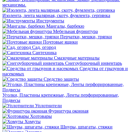
механизмы.
Изолента, лента малярная, скотч, фумлента, серпянка
Инструменты
Мангалы, барбекю
Мебельная фурнитура
Перчатки, мешки, тряпки
Почтовые ящики
Сад, огород
Сантехника
Смазочные материалы
Снегоуборочный инвентарь
Средства от грызунов и
насекомых
Средство защиты
Уголки, Пластины крепежные, Ленты перфорированные,
Подвесы
Уплотнители
Фурнитура оконная
Хозтовары
Хомуты
Шнуры, шпагаты, стяжки